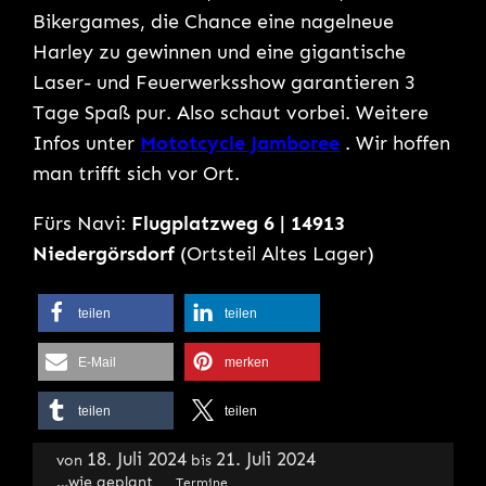
Bikergames, die Chance eine nagelneue
Harley zu gewinnen und eine gigantische
Laser- und Feuerwerksshow garantieren 3
Tage Spaß pur. Also schaut vorbei. Weitere
Infos unter
Mototcycle Jamboree
. Wir hoffen
man trifft sich vor Ort.
Fürs Navi:
Flugplatzweg 6 | 14913
Niedergörsdorf
(Ortsteil Altes Lager)
teilen
teilen
E-Mail
merken
teilen
teilen
18. Juli 2024
21. Juli 2024
von
bis
…wie geplant
Termine