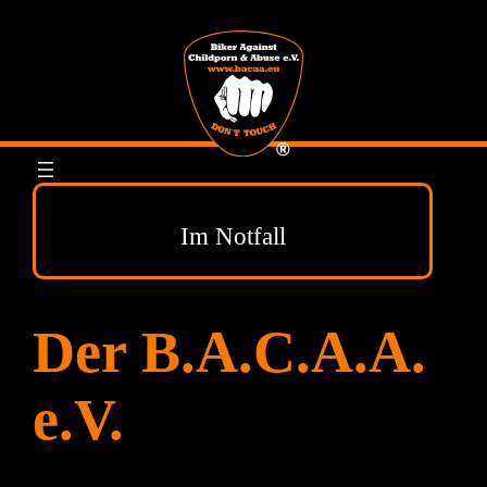
Zum
Inhalt
springen
Im Notfall
Der B.A.C.A.A.
e.V.