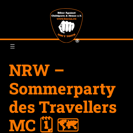
Zum
Inhalt
springen
NRW –
Sommerparty
des Travellers
MC 🗓 🗺