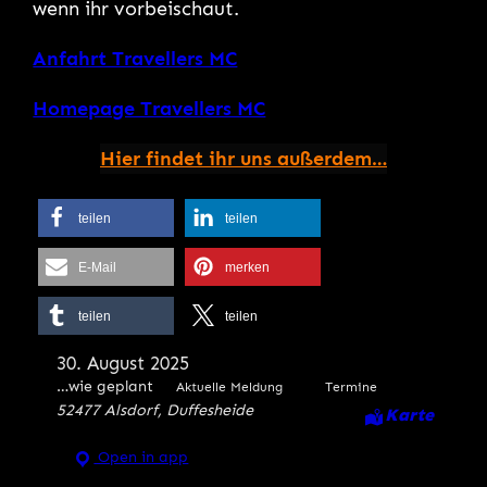
wenn ihr vorbeischaut.
Anfahrt Travellers MC
Homepage Travellers MC
Hier findet ihr uns außerdem…
teilen
teilen
E-Mail
merken
teilen
teilen
30. August 2025
…wie geplant
Aktuelle Meldung
Termine
52477 Alsdorf, Duffesheide
Karte
Open in app