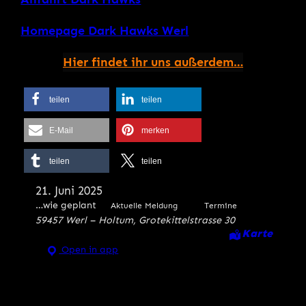
Homepage Dark Hawks Werl
Hier findet ihr uns außerdem…
teilen
teilen
E-Mail
merken
teilen
teilen
21. Juni 2025
…wie geplant
Aktuelle Meldung
Termine
59457 Werl – Holtum, Grotekittelstrasse 30
Karte
Open in app