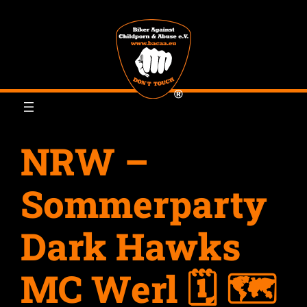
Zum
Inhalt
springen
NRW –
Sommerparty
Dark Hawks
MC Werl 🗓 🗺