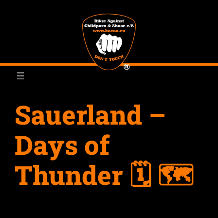
Zum
Inhalt
springen
Sauerland –
Days of
Thunder 🗓 🗺