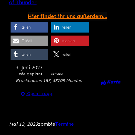
of Thunder
Hier findet ihr uns außerdem…
teilen
teilen
E-Mail
merken
teilen
teilen
3. Juni 2023
…wie geplant
Termine
Brockhausen 187, 58708 Menden
Karte
Open in app
Mai 13, 2023
zombie
Termine