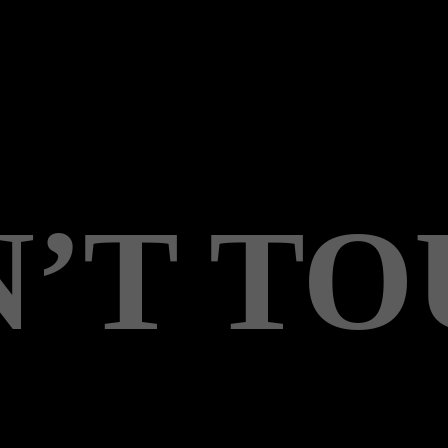
’T T
n Kinderpornografie un