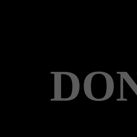
DON
Biker gege