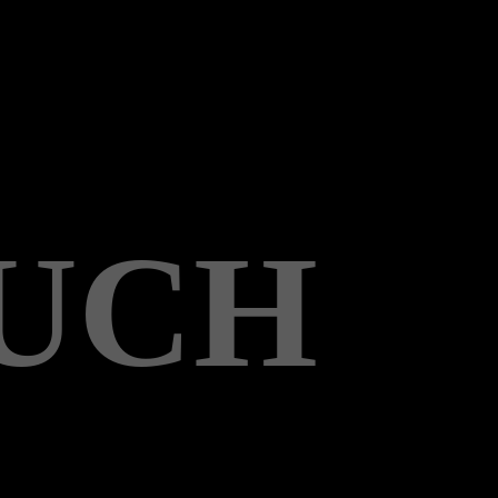
OUCH
d Mißbrauch