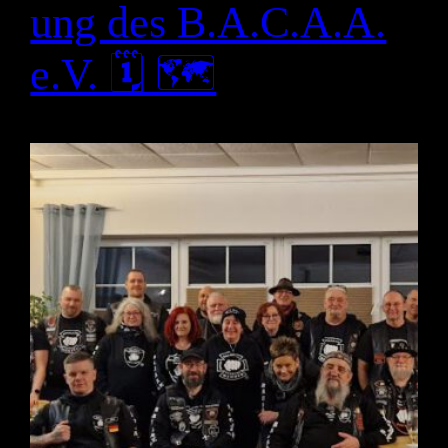
ung des B.A.C.A.A.
e.V. 🗓 🗺