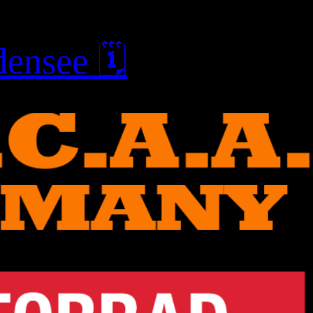
ensee 🗓