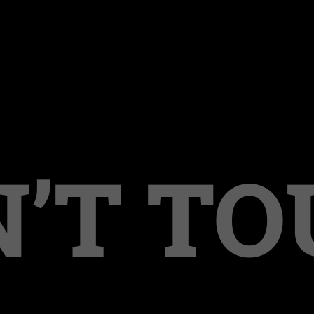
’T T
 Kinderpornografie u