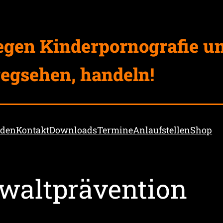
egen Kinderpornografie u
egsehen, handeln!
nden
Kontakt
Downloads
Termine
Anlaufstellen
Shop
waltprävention