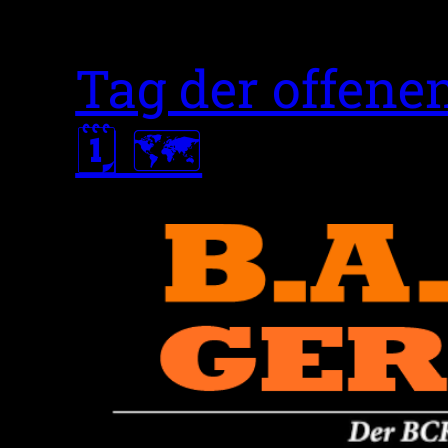
Tag der offene
🗓 🗺