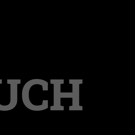
OUCH
nd Mißbrauch