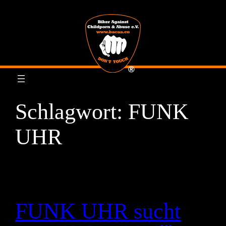
Zum
Inhalt
springen
Schlagwort:
FUNK
UHR
FUNK UHR sucht