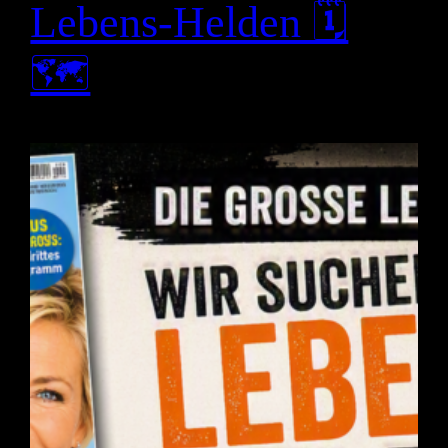
Lebens-Helden 🗓
🗺