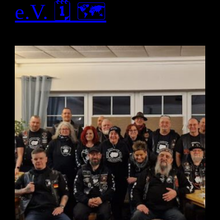
e.V. 🗓 🗺