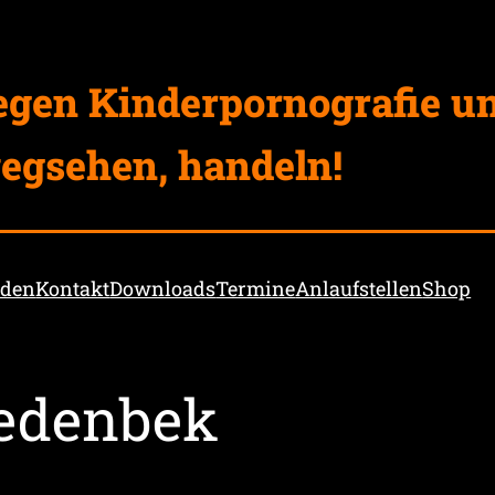
egen Kinderpornografie u
egsehen, handeln!
nden
Kontakt
Downloads
Termine
Anlaufstellen
Shop
edenbek