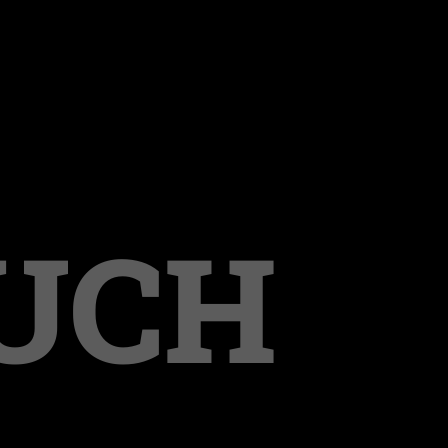
OUCH
nd Mißbrauch