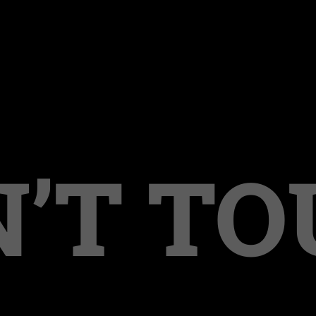
’T T
 Kinderpornografie u