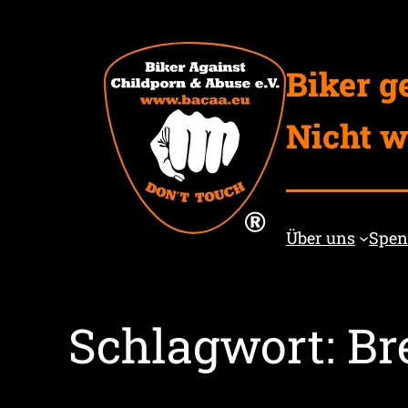
Zum
Inhalt
springen
Biker g
Nicht w
Über uns
Spe
Schlagwort:
Br