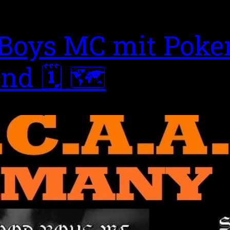
 Boys MC mit Poke
nd 🗓 🗺