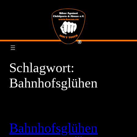
Zum
Inhalt
springen
Schlagwort:
Bahnhofsglühen
Bahnhofsglühen