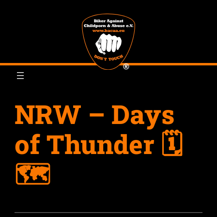
Zum
Inhalt
springen
NRW – Days
of Thunder 🗓
🗺