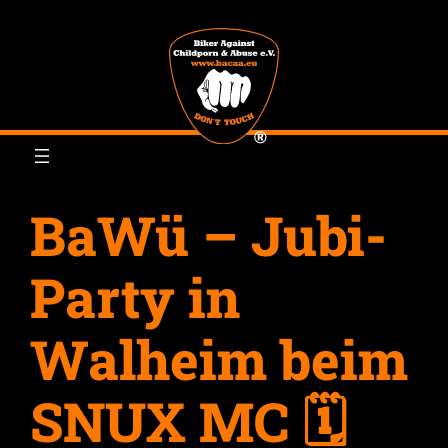
Zum
Inhalt
springen
BaWü – Jubi-
Party in
Walheim beim
SNUX MC 🗓