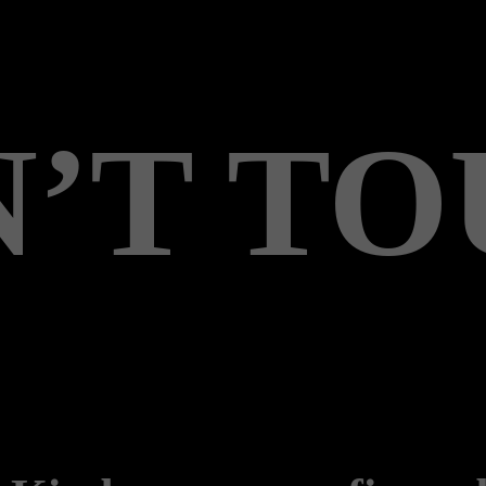
’T T
n Kinderpornografie un