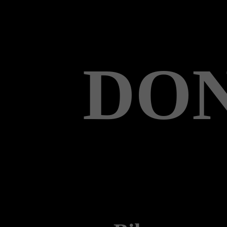
DON
Biker gege