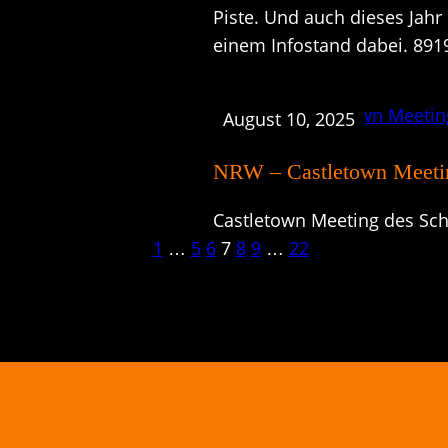
Piste. Und auch dieses Jah
einem Infostand dabei. 891
August 10, 2025
NRW – Castletown Meeti
Castletown Meeting des Sch
1
…
5
6
7
8
9
…
22