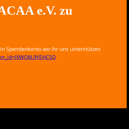
BACAA e.V. zu
ein Spendenkonto wo ihr uns unterstützen
tton_id=JXWQ8L9YEHC5Q