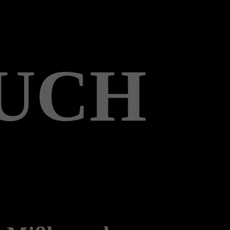
OUCH
d Mißbrauch