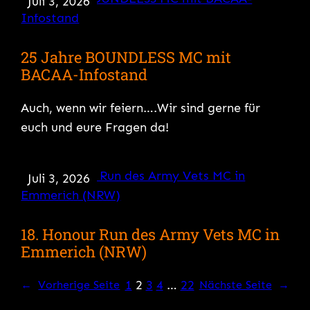
Juli 3, 2026
25 Jahre BOUNDLESS MC mit
BACAA-Infostand
Auch, wenn wir feiern….Wir sind gerne für
euch und eure Fragen da!
Juli 3, 2026
18. Honour Run des Army Vets MC in
Emmerich (NRW)
1
2
3
4
…
22
←
Vorherige Seite
Nächste Seite
→